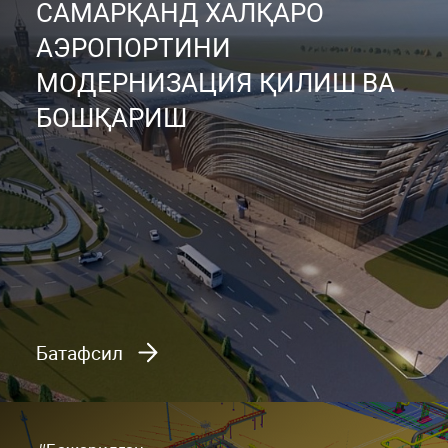
САМАРҚАНД ХАЛҚАРО
АЭРОПОРТИНИ
МОДЕРНИЗАЦИЯ ҚИЛИШ ВА
БОШҚАРИШ
Батафсил