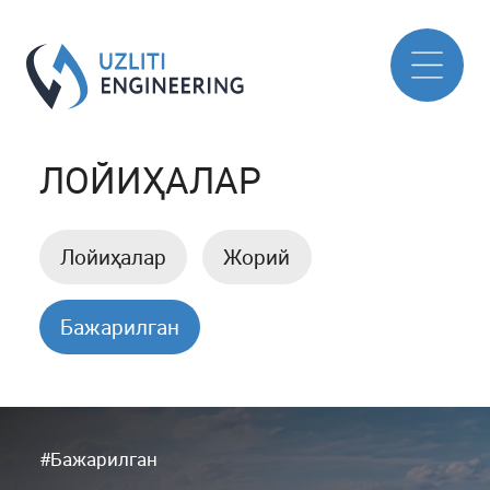
ЛОЙИҲАЛАР
Лойиҳалар
Жорий
Бажарилган
#Бажарилган