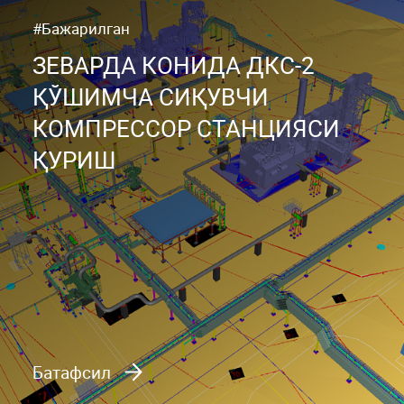
#Бажарилган
ЗЕВАРДА КОНИДА ДКС-2
ҚЎШИМЧА СИҚУВЧИ
КОМПРЕССОР СТАНЦИЯСИ
ҚУРИШ
Батафсил