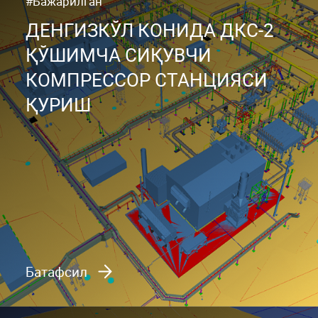
#Бажарилган
ДЕНГИЗКЎЛ КОНИДА ДКС-2
ҚЎШИМЧА СИҚУВЧИ
КОМПРЕССОР СТАНЦИЯСИ
ҚУРИШ
Батафсил