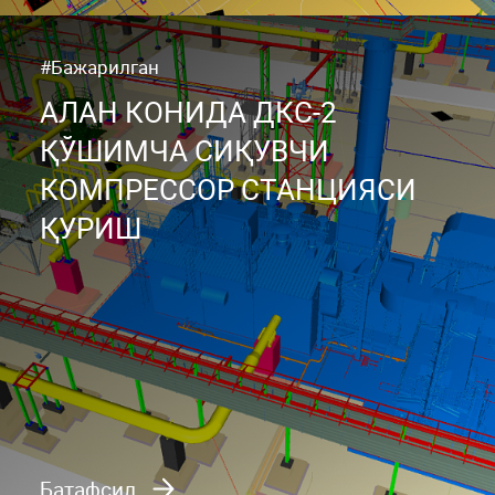
#Бажарилган
АЛАН КОНИДА ДКС-2
ҚЎШИМЧА СИҚУВЧИ
КОМПРЕССОР СТАНЦИЯСИ
ҚУРИШ
Батафсил